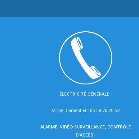
É
LECTRICIT
É
G
ÉN
É
RALE :
Michel Carpentier : 06 58 76 20 58
ALARME, VIDÉO SURVEILLANCE, CONTRÔLE
D’ACCÈS
: