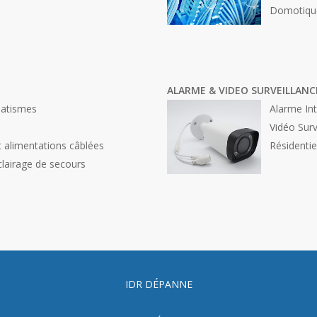
Domotiqu
ALARME & VIDEO SURVEILLANC
matismes
Alarme In
Vidéo Surv
 alimentations câblées
Résidentie
éclairage de secours
IDR DÉPANNE