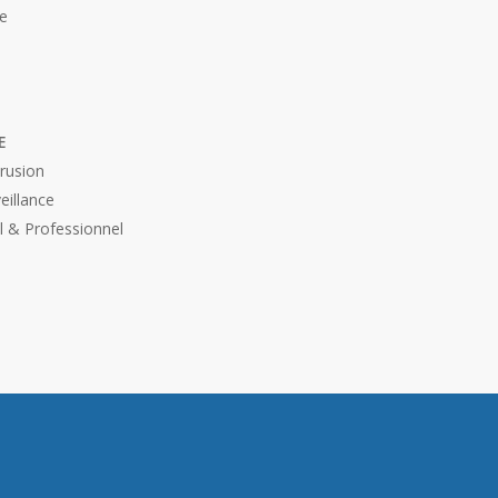
e
E
trusion
eillance
l & Professionnel