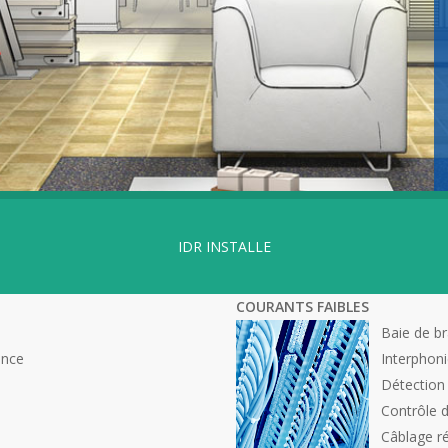
IDR INSTALLE
COURANTS FAIBLES
Baie de b
ance
Interphon
Détection
Contrôle 
Câblage r