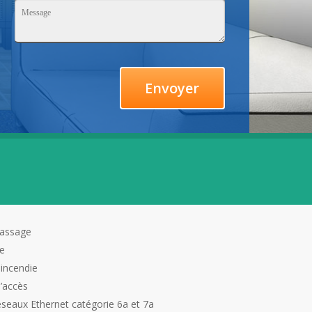
rassage
ie
 incendie
d’accès
éseaux Ethernet catégorie 6a et 7a